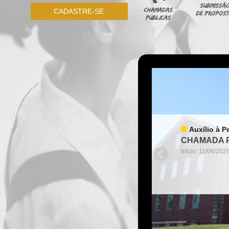
CADASTRE-SE
Auxílio à P
CHAMADA P

Início: 11/06/202